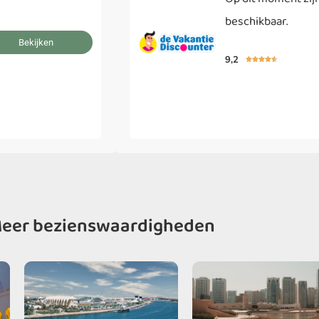
beschikbaar.
Bekijken
9,2





eer bezienswaardigheden