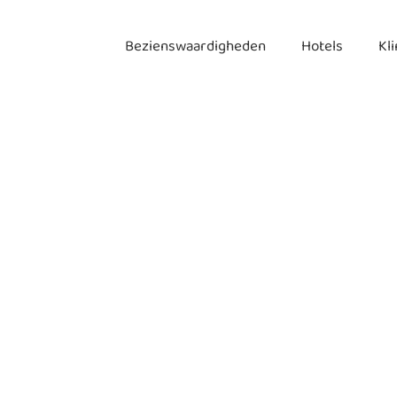
Bezienswaardigheden
Hotels
Kl
he Landmark