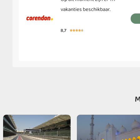
vakanties beschikbaar.
8,7





M