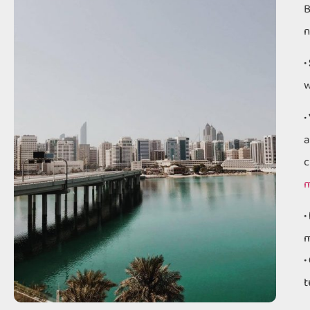
B
n
•
w
•
a
c
m
•
m
•
t