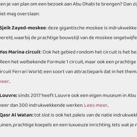
en je van plan om een bezoek aan Abu Dhabi te brengen? Dan zi
iet mag overslaan:
Sjeik Zayed-moskee
: deze gigantische moskee is indrukwekken
ereld, waarbij de prachtige bouwstijl van de moskee ongetwijfel
Yas Marina circuit
: Ook het gebied rondom het circuit is het b
lleen het welbekende Formule 1 circuit, maar ook een prachtige h
ircuit Ferrari World; een soort van attractiepark dat in het them
eer..
Louvre:
sinds 2017 heeft Louvre ook een eigen museum in Abu 
eer dan 300 indrukwekkende werken.
Lees meer..
Qasr Al Watan:
tot slot is ook het paleis van de natie indrukwek
uinen, prachtige koepels en een luxueuze inrichting. Iets wat je