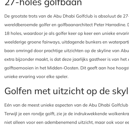
27-holes golfbaan
De grootste trots van de Abu Dhabi Golfclub is absoluut de 2
wereldberoemde golfer en golfbaanarchitect Peter Harradine. D
18 holes, waardoor je als golfer keer op keer een unieke ervar
weelderige groene fairways, uitdagende bunkers en waterparti
baan omringd door prachtige uitzichten op de skyline van Ab
extra bijzonder maakt, is dat deze jaarlijks gastheer is van 
golftoernooien in het Midden-Oosten. Dit geeft aan hoe hoogs
unieke ervaring voor elke speler.
Golfen met uitzicht op de sk
Eén van de meest unieke aspecten van de Abu Dhabi Golfclub is
Terwijl je een rondje golft, zie je de indrukwekkende wolkenkr
niet alleen voor een adembenemend uitzicht, maar ook voor een